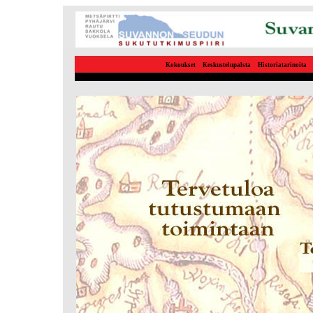
Kokoukset
Keskustelupalsta
Historiatarinoita