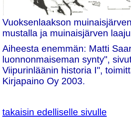
Vuoksenlaakson muinaisjärven p
mustalla ja muinaisjärven laajuu
Aiheesta enemmän: Matti Saarn
luonnonmaiseman synty", sivut
Viipurinläänin historia I", toimi
Kirjapaino Oy 2003.
takaisin edelliselle sivulle