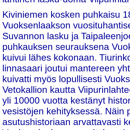
Kiviniemen kosken puhkaisu 1
Vuoksenlaakson vuosituhantises
Suvannon lasku ja Taipaleenjo
puhkauksen seurauksena Vuo
kuivui lähes kokonaan. Tiurinkos
linnasaari joutui mantereen yh
kuivatti myös lopullisesti Vuo
Vetokallion kautta Viipurinlah
yli 10000 vuotta kestänyt hist
vesistöjen kehityksessä. Näin
asutushistoriaan arvattavasti k