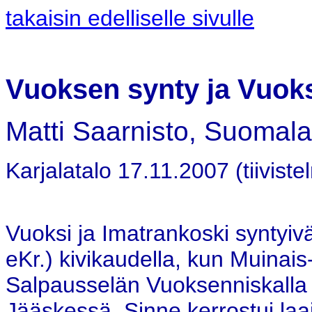
takaisin edelliselle sivulle
Vuoksen synty ja Vuok
Matti Saarnisto, Suomal
Karjalatalo 17.11.2007 (tiiviste
Vuoksi ja Imatrankoski syntyiv
eKr.) kivikaudella, kun Muinai
Salpausselän Vuoksenniskalla 
Jääskessä. Sinne kerrostui laa