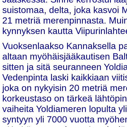
suistomaa, delta, joka kasvoi
21 metriä merenpinnasta. Muin
kynnyksen kautta Viipurinlahte
Vuoksenlaakso Kannaksella pal
altaan myöhäisjääkautisen Balt
sitten ja sitä seuranneen Yold
Vedenpinta laski kaikkiaan vii
joka on nykyisin 20 metriä me
korkeustaso on tärkeä lähtöpi
vaiheita Yoldiameren lopulta yl
syntyyn yli 7000 vuotta myöhe