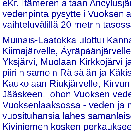
eKr. Itämeren altaan Ancylusjä
vedenpinta pysytteli Vuoksenl
vaihteluvälillä 20 metrin tasoss
Muinais-Laatokka ulottui Kannak
Kiimajärvelle, Äyräpäänjärvelle
Yksjärvi, Muolaan Kirkkojärvi j
piiriin samoin Räisälän ja Käki
Kaukolaan Riukjärvelle, Kirvun
Jääskeen, johon Vuoksen vedet
Vuoksenlaaksossa - veden ja 
vuosituhansia lähes samanlai
Kiviniemen kosken perkaukse