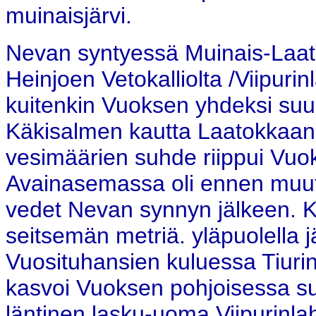
muinaisjärvi.
Nevan syntyessä Muinais-Laato
Heinjoen Vetokalliolta /Viipuri
kuitenkin Vuoksen yhdeksi suuh
Käkisalmen kautta Laatokkaan
vesimäärien suhde riippui Vuo
Avainasemassa oli ennen muuta
vedet Nevan synnyn jälkeen. Ko
seitsemän metriä. yläpuolella 
Vuosituhansien kuluessa Tiuri
kasvoi Vuoksen pohjoisessa s
läntinen lasku-uoma Viipurinla